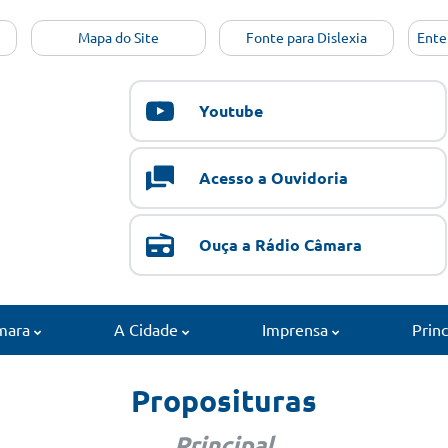
Mapa do Site
Fonte para Dislexia
Ente
Youtube
Acesso a Ouvidoria
Ouça a Rádio Câmara
mara
A Cidade
Imprensa
Prin
Proposituras
Principal