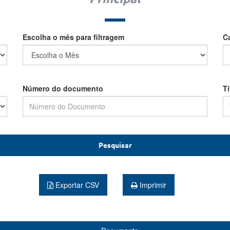
Escolha o mês para filtragem
C
Número do documento
T
Pesquisar
Exportar CSV
Imprimir