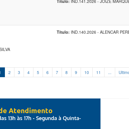
Título:
IND.141.2026 - JOIZE MARQU
Título:
IND.140.2026 - ALENCAR PER
SILVA
1
2
3
4
5
6
7
8
9
10
11
...
Ultim
 de Atendimento
 das 13h às 17h - Segunda à Quinta-