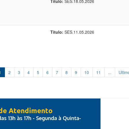
Título:
SES.18.05.2026
Título:
SES.11.05.2026
1
2
3
4
5
6
7
8
9
10
11
...
Ultim
 de Atendimento
 das 13h às 17h - Segunda à Quinta-