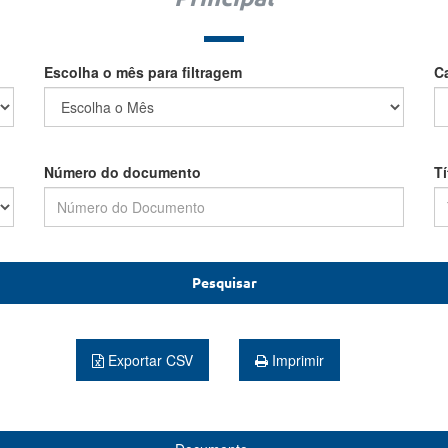
Escolha o mês para filtragem
C
Número do documento
T
Pesquisar
Exportar CSV
Imprimir