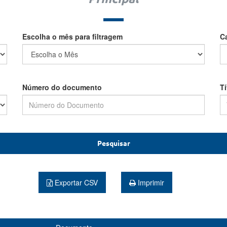
Escolha o mês para filtragem
C
Número do documento
T
Pesquisar
Exportar CSV
Imprimir