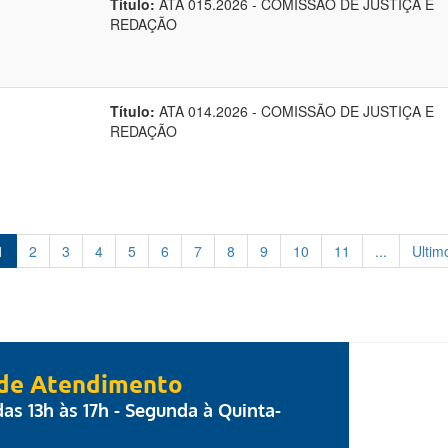
Título:
ATA 015.2026 - COMISSÃO DE JUSTIÇA E
REDAÇÃO
Título:
ATA 014.2026 - COMISSÃO DE JUSTIÇA E
REDAÇÃO
1
2
3
4
5
6
7
8
9
10
11
...
Ultim
 de Atendimento
 das 13h às 17h - Segunda à Quinta-