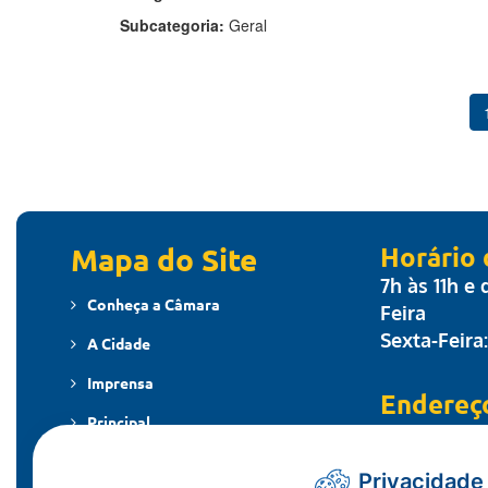
Subcategoria:
Geral
Mapa do Site
Horário
7h às 11h e
Conheça a Câmara
Feira
Sexta-Feira
A Cidade
Imprensa
Endereç
Principal
Travessa dos
MT - CEP: 7
Publicações
Privacidade