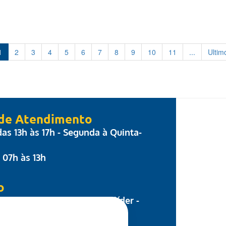
1
2
3
4
5
6
7
8
9
10
11
...
Ultim
 de Atendimento
 das 13h às 17h - Segunda à Quinta-
: 07h às 13h
o
 Parecis, nº 17 - Centro Colíder -
8.500-000