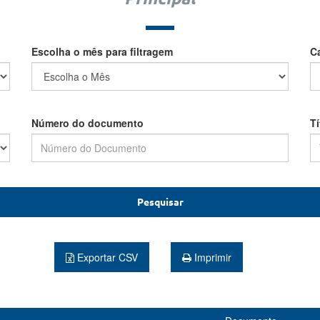
Escolha o mês para filtragem
C
Número do documento
T
Pesquisar
Exportar CSV
Imprimir