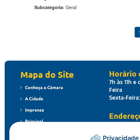
Subcategoria:
Geral
Mapa do Site
Horário
7h às 11h e
Conheça a Câmara
Feira
Sexta-Feira
A Cidade
Imprensa
Endereç
Principal
Travessa dos
MT - CEP: 7
Publicações
Privacidade