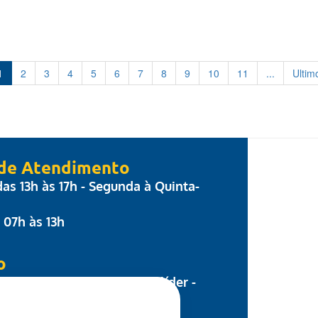
1
2
3
4
5
6
7
8
9
10
11
...
Ultim
 de Atendimento
 das 13h às 17h - Segunda à Quinta-
: 07h às 13h
o
 Parecis, nº 17 - Centro Colíder -
8.500-000