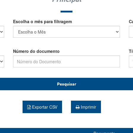
Escolha o mês para filtragem
C
Número do documento
T
Pesquisar
Exportar CSV
Imprimir