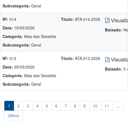
Subcategoria:
Geral
Nº:
014
Título:
ATA.014.2026
Visuali
Data:
19/05/2026
Baixado:
Ne
Categoria:
Atas das Sessões
Subcategoria:
Geral
Nº:
013
Título:
ATA.013.2026
Visuali
Data:
05/05/2026
Baixado:
5 
Categoria:
Atas das Sessões
Subcategoria:
Geral
1
2
3
4
5
6
7
8
9
10
11
...
Ultimo