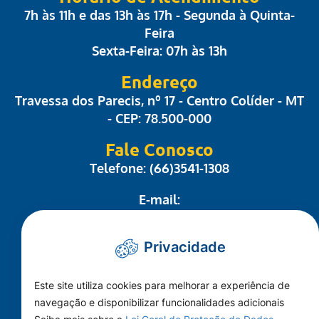
7h às 11h e das 13h às 17h - Segunda à Quinta-
Feira
Sexta-Feira: 07h às 13h
Endereço
Travessa dos Parecis, nº 17 - Centro Colíder - MT
- CEP: 78.500-000
Fale Conosco
Telefone: (66)3541-1308
E-mail:
administrativo@camaracolider.mt.gov.br
Privacidade
Mapa do Site
Este site utiliza cookies para melhorar a experiência de
Conheça a Câmara
navegação e disponibilizar funcionalidades adicionais
A Cidade