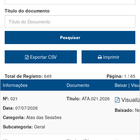
Título do documento
Pesquisar
Exportar CSV
Imprimir
Total de Registro:
649
Página:
1 / 65
Informações
Documento
Baixar | Visu
Nº:
021
Título:
ATA.021.2026
Visuali
Data:
07/07/2026
Baixado:
Ne
Categoria:
Atas das Sessões
Subcategoria:
Geral