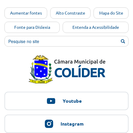
Ir para o
Aumentar fontes
Alto Constraste
Mapa do Site
conteúdo
[Alt+1]
Fonte para Dislexia
Entenda a Acessibilidade
Ir para
o menu
[Alt+2]
Ir para
a busca
[Alt+3]
Ir para
o rodapé
[Alt+4]
Youtube
Instagram