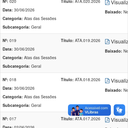
Nº:
020
Título:
ATA.020.2026
Visuali
Data:
30/06/2026
Baixado:
Ne
Categoria:
Atas das Sessões
Subcategoria:
Geral
Nº:
019
Título:
ATA.019.2026
Visuali
Data:
30/06/2026
Baixado:
Ne
Categoria:
Atas das Sessões
Subcategoria:
Geral
Nº:
018
Título:
ATA.018.2026
Visuali
Data:
30/06/2026
Baixado:
Ne
Categoria:
Atas das Sessões
Subcategoria:
Geral
Nº:
017
Título:
ATA.017.2026
Visuali
Data:
02/06/2026