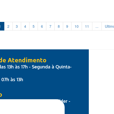
1
2
3
4
5
6
7
8
9
10
11
...
Ultim
 de Atendimento
 das 13h às 17h - Segunda à Quinta-
: 07h às 13h
o
 Parecis, nº 17 - Centro Colíder -
8.500-000