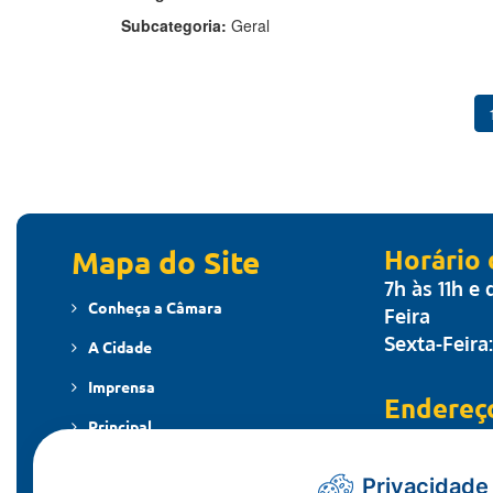
Subcategoria:
Geral
Mapa do Site
Horário
7h às 11h e
Conheça a Câmara
Feira
Sexta-Feira
A Cidade
Imprensa
Endereç
Principal
Travessa dos
MT - CEP: 7
Publicações
Privacidade