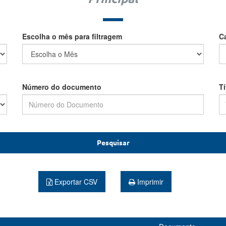
Escolha o mês para filtragem
C
Número do documento
T
Pesquisar
Exportar CSV
Imprimir