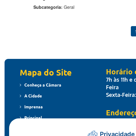
Subcategoria:
Geral
Mapa do Site
Horário
7h às 11h e
Conheça a Câmara
Feira
Sexta-Feira
A Cidade
Imprensa
Endereç
Principal
Travessa dos
MT - CEP: 7
Publicações
Privacidade