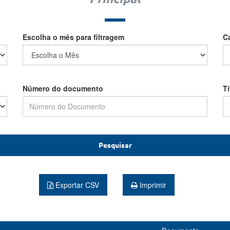
Escolha o mês para filtragem
C
Número do documento
T
Pesquisar
Exportar CSV
Imprimir