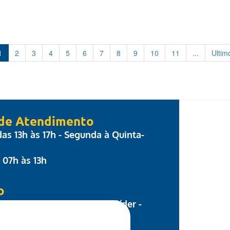
1
2
3
4
5
6
7
8
9
10
11
...
Ultim
 de Atendimento
 das 13h às 17h - Segunda à Quinta-
: 07h às 13h
o
 Parecis, nº 17 - Centro Colíder -
8.500-000