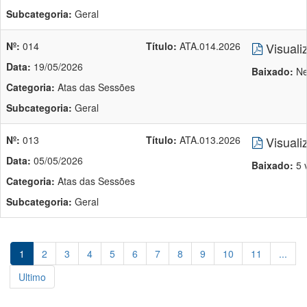
Subcategoria:
Geral
Nº:
014
Título:
ATA.014.2026
Visuali
Data:
19/05/2026
Baixado:
Ne
Categoria:
Atas das Sessões
Subcategoria:
Geral
Nº:
013
Título:
ATA.013.2026
Visuali
Data:
05/05/2026
Baixado:
5 
Categoria:
Atas das Sessões
Subcategoria:
Geral
1
2
3
4
5
6
7
8
9
10
11
...
Ultimo