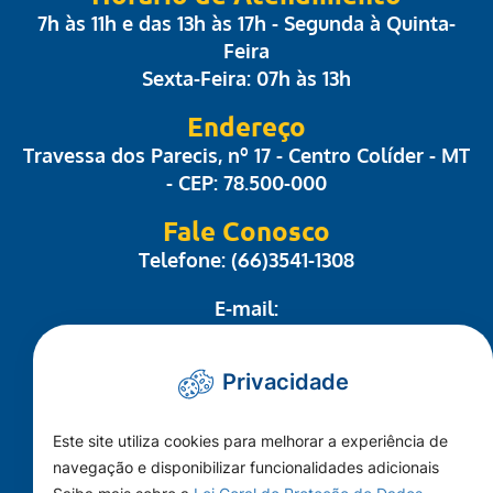
7h às 11h e das 13h às 17h - Segunda à Quinta-
Feira
Sexta-Feira: 07h às 13h
Endereço
Travessa dos Parecis, nº 17 - Centro Colíder - MT
- CEP: 78.500-000
Fale Conosco
Telefone: (66)3541-1308
E-mail:
administrativo@camaracolider.mt.gov.br
Privacidade
Mapa do Site
Este site utiliza cookies para melhorar a experiência de
Conheça a Câmara
navegação e disponibilizar funcionalidades adicionais
A Cidade