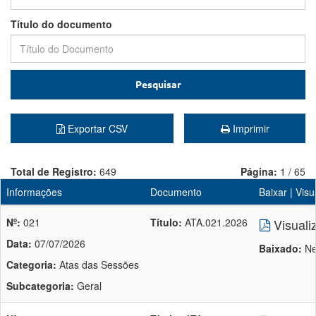
Título do documento
Pesquisar
Exportar CSV
Imprimir
Total de Registro:
649
Página:
1 / 65
Informações
Documento
Baixar | Visu
Nº:
021
Título:
ATA.021.2026
Visuali
Data:
07/07/2026
Baixado:
Ne
Categoria:
Atas das Sessões
Subcategoria:
Geral