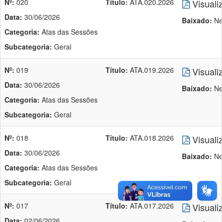
Nº:
020
Título:
ATA.020.2026
Visuali
Data:
30/06/2026
Baixado:
Ne
Categoria:
Atas das Sessões
Subcategoria:
Geral
Nº:
019
Título:
ATA.019.2026
Visuali
Data:
30/06/2026
Baixado:
Ne
Categoria:
Atas das Sessões
Subcategoria:
Geral
Nº:
018
Título:
ATA.018.2026
Visuali
Data:
30/06/2026
Baixado:
Ne
Categoria:
Atas das Sessões
Subcategoria:
Geral
Nº:
017
Título:
ATA.017.2026
Visuali
Data:
02/06/2026