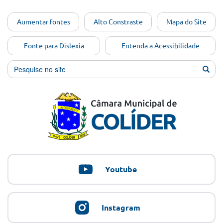
Ir para o
Aumentar fontes
Alto Constraste
Mapa do Site
conteúdo
[Alt+1]
Fonte para Dislexia
Entenda a Acessibilidade
Ir para
o menu
[Alt+2]
Ir para
a busca
[Alt+3]
Ir para
o rodapé
[Alt+4]
Youtube
Instagram