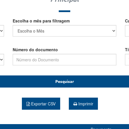
Escolha o mês para filtragem
C
Número do documento
T
Pesquisar
Exportar CSV
Imprimir