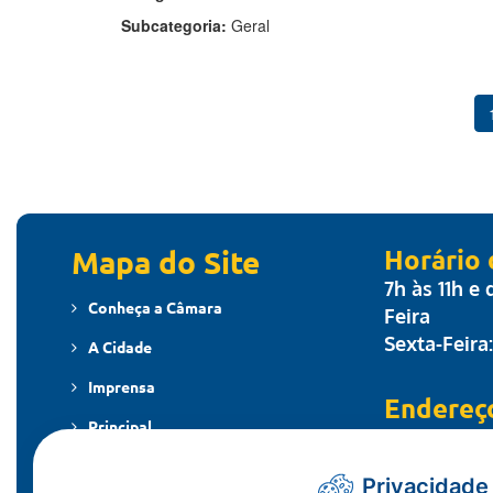
Subcategoria:
Geral
Mapa do Site
Horário
7h às 11h e
Conheça a Câmara
Feira
Sexta-Feira
A Cidade
Imprensa
Endereç
Principal
Travessa dos
MT - CEP: 7
Publicações
Privacidade