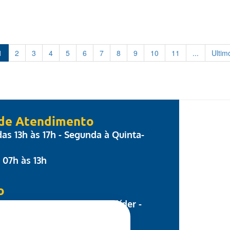
1
2
3
4
5
6
7
8
9
10
11
...
Ultim
 de Atendimento
 das 13h às 17h - Segunda à Quinta-
: 07h às 13h
o
 Parecis, nº 17 - Centro Colíder -
8.500-000