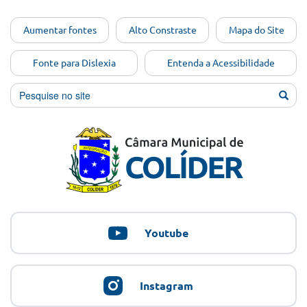
Ir para o
Aumentar fontes
Alto Constraste
Mapa do Site
conteúdo
[Alt+1]
Fonte para Dislexia
Entenda a Acessibilidade
Ir para
o menu
[Alt+2]
Ir para
a busca
[Alt+3]
Ir para
o rodapé
[Alt+4]
Youtube
Instagram