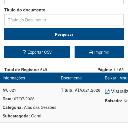
Título do documento
Pesquisar
Exportar CSV
Imprimir
Total de Registro:
649
Página:
1 / 65
Informações
Documento
Baixar | Visu
Nº:
021
Título:
ATA.021.2026
Visuali
Data:
07/07/2026
Baixado:
Ne
Categoria:
Atas das Sessões
Subcategoria:
Geral