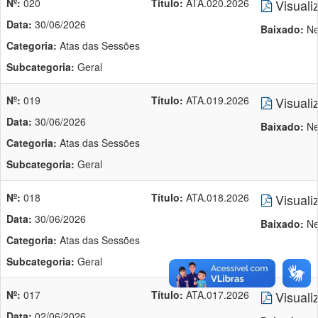
Nº:
020
Título:
ATA.020.2026
Visuali
Data:
30/06/2026
Baixado:
Ne
Categoria:
Atas das Sessões
Subcategoria:
Geral
Nº:
019
Título:
ATA.019.2026
Visuali
Data:
30/06/2026
Baixado:
Ne
Categoria:
Atas das Sessões
Subcategoria:
Geral
Nº:
018
Título:
ATA.018.2026
Visuali
Data:
30/06/2026
Baixado:
Ne
Categoria:
Atas das Sessões
Subcategoria:
Geral
Nº:
017
Título:
ATA.017.2026
Visuali
Data:
02/06/2026