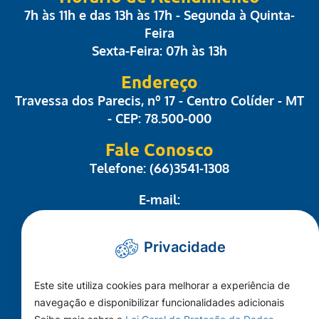
7h às 11h e das 13h às 17h - Segunda à Quinta-
Feira
Sexta-Feira: 07h às 13h
Endereço
Travessa dos Parecis, nº 17 - Centro Colíder - MT
- CEP: 78.500-000
Fale Conosco
Telefone: (66)3541-1308
E-mail:
administrativo@camaracolider.mt.gov.br
Privacidade
Mapa do Site
Este site utiliza cookies para melhorar a experiência de
Conheça a Câmara
navegação e disponibilizar funcionalidades adicionais
A Cidade