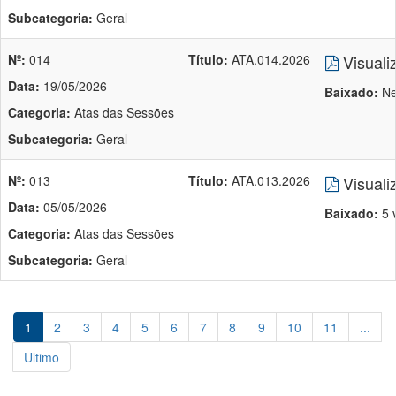
Subcategoria:
Geral
Nº:
014
Título:
ATA.014.2026
Visuali
Data:
19/05/2026
Baixado:
Ne
Categoria:
Atas das Sessões
Subcategoria:
Geral
Nº:
013
Título:
ATA.013.2026
Visuali
Data:
05/05/2026
Baixado:
5 
Categoria:
Atas das Sessões
Subcategoria:
Geral
1
2
3
4
5
6
7
8
9
10
11
...
Ultimo