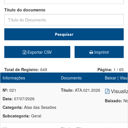
Título do documento
Pesquisar
Exportar CSV
Imprimir
Total de Registro:
649
Página:
1 / 65
Informações
Documento
Baixar | Visu
Nº:
021
Título:
ATA.021.2026
Visuali
Data:
07/07/2026
Baixado:
Ne
Categoria:
Atas das Sessões
Subcategoria:
Geral