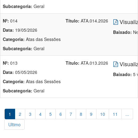
Subcategoria:
Geral
Nº:
014
Título:
ATA.014.2026
Visuali
Data:
19/05/2026
Baixado:
Ne
Categoria:
Atas das Sessões
Subcategoria:
Geral
Nº:
013
Título:
ATA.013.2026
Visuali
Data:
05/05/2026
Baixado:
5 
Categoria:
Atas das Sessões
Subcategoria:
Geral
1
2
3
4
5
6
7
8
9
10
11
...
Ultimo