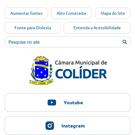
Ir para o
Aumentar fontes
Alto Constraste
Mapa do Site
conteúdo
[Alt+1]
Fonte para Dislexia
Entenda a Acessibilidade
Ir para
o menu
[Alt+2]
Ir para
a busca
[Alt+3]
Ir para
o rodapé
[Alt+4]
Youtube
Instagram