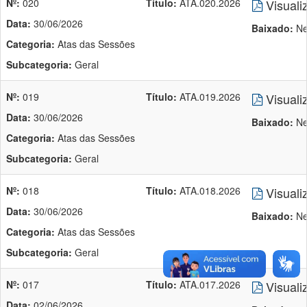
Nº:
020
Título:
ATA.020.2026
Visuali
Data:
30/06/2026
Baixado:
Ne
Categoria:
Atas das Sessões
Subcategoria:
Geral
Nº:
019
Título:
ATA.019.2026
Visuali
Data:
30/06/2026
Baixado:
Ne
Categoria:
Atas das Sessões
Subcategoria:
Geral
Nº:
018
Título:
ATA.018.2026
Visuali
Data:
30/06/2026
Baixado:
Ne
Categoria:
Atas das Sessões
Subcategoria:
Geral
Nº:
017
Título:
ATA.017.2026
Visuali
Data:
02/06/2026