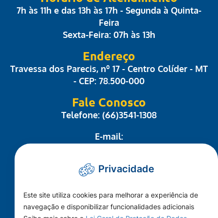
7h às 11h e das 13h às 17h - Segunda à Quinta-
Feira
Sexta-Feira: 07h às 13h
Endereço
Travessa dos Parecis, nº 17 - Centro Colíder - MT
- CEP: 78.500-000
Fale Conosco
Telefone: (66)3541-1308
E-mail:
administrativo@camaracolider.mt.gov.br
Privacidade
Mapa do Site
Este site utiliza cookies para melhorar a experiência de
Conheça a Câmara
navegação e disponibilizar funcionalidades adicionais
A Cidade