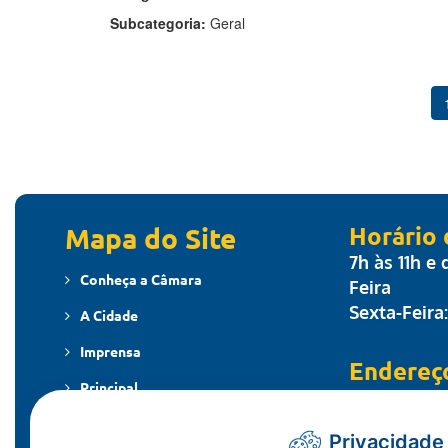
Subcategoria:
Geral
Mapa do Site
Horário
7h às 11h e
Conheça a Câmara
Feira
Sexta-Feira
A Cidade
Imprensa
Endereç
Principal
Travessa dos
MT - CEP: 7
Publicações
Privacidade