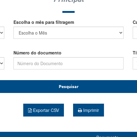
Escolha o mês para filtragem
C
Número do documento
T
Pesquisar
Exportar CSV
Imprimir