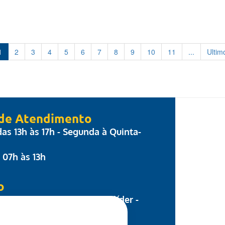
1
2
3
4
5
6
7
8
9
10
11
...
Ultim
 de Atendimento
 das 13h às 17h - Segunda à Quinta-
: 07h às 13h
o
 Parecis, nº 17 - Centro Colíder -
8.500-000