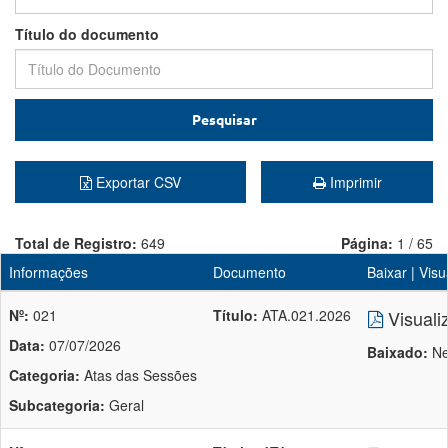
Título do documento
Pesquisar
Exportar CSV
Imprimir
Total de Registro:
649
Página:
1 / 65
Informações
Documento
Baixar | Visu
Nº:
021
Título:
ATA.021.2026
Visuali
Data:
07/07/2026
Baixado:
Ne
Categoria:
Atas das Sessões
Subcategoria:
Geral