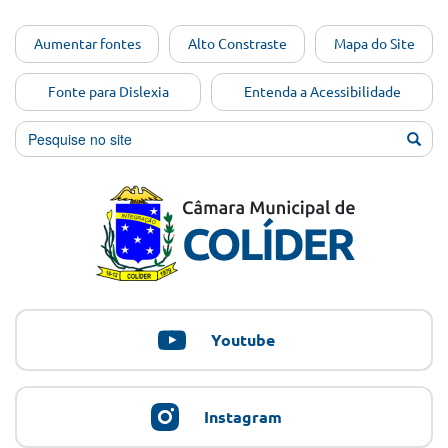
Ir para o
Aumentar fontes
Alto Constraste
Mapa do Site
conteúdo
[Alt+1]
Fonte para Dislexia
Entenda a Acessibilidade
Ir para
o menu
[Alt+2]
Ir para
a busca
[Alt+3]
Ir para
o rodapé
[Alt+4]
Youtube
Instagram