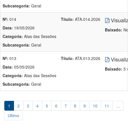
Subcategoria:
Geral
Nº:
014
Título:
ATA.014.2026
Visuali
Data:
19/05/2026
Baixado:
Ne
Categoria:
Atas das Sessões
Subcategoria:
Geral
Nº:
013
Título:
ATA.013.2026
Visuali
Data:
05/05/2026
Baixado:
5 
Categoria:
Atas das Sessões
Subcategoria:
Geral
1
2
3
4
5
6
7
8
9
10
11
...
Ultimo