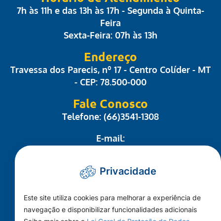
7h às 11h e das 13h às 17h - Segunda à Quinta-
Feira
Sexta-Feira: 07h às 13h
Endereço
Travessa dos Parecis, nº 17 - Centro Colíder - MT
- CEP: 78.500-000
Fale Conosco
Telefone: (66)3541-1308
E-mail:
administrativo@camaracolider.mt.gov.br
Privacidade
Mapa do Site
Este site utiliza cookies para melhorar a experiência de
Conheça a Câmara
navegação e disponibilizar funcionalidades adicionais
A Cidade