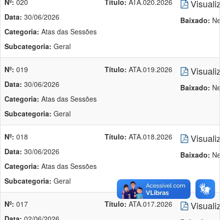
Nº:
020
Título:
ATA.020.2026
Visuali
Data:
30/06/2026
Baixado:
Ne
Categoria:
Atas das Sessões
Subcategoria:
Geral
Nº:
019
Título:
ATA.019.2026
Visuali
Data:
30/06/2026
Baixado:
Ne
Categoria:
Atas das Sessões
Subcategoria:
Geral
Nº:
018
Título:
ATA.018.2026
Visuali
Data:
30/06/2026
Baixado:
Ne
Categoria:
Atas das Sessões
Subcategoria:
Geral
Nº:
017
Título:
ATA.017.2026
Visuali
Data:
02/06/2026