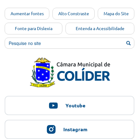
Ir para o
Aumentar fontes
Alto Constraste
Mapa do Site
conteúdo
[Alt+1]
Fonte para Dislexia
Entenda a Acessibilidade
Ir para
o menu
[Alt+2]
Ir para
a busca
[Alt+3]
Ir para
o rodapé
[Alt+4]
Youtube
Instagram