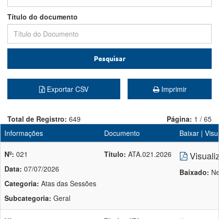
Título do documento
Pesquisar
Exportar CSV
Imprimir
Total de Registro:
649
Página:
1 / 65
Informações
Documento
Baixar | Visu
Nº:
021
Título:
ATA.021.2026
Visuali
Data:
07/07/2026
Baixado:
Ne
Categoria:
Atas das Sessões
Subcategoria:
Geral