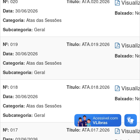
Nº:
020
Título:
ATA.020.2026
Visuali
Data:
30/06/2026
Baixado:
Ne
Categoria:
Atas das Sessões
Subcategoria:
Geral
Nº:
019
Título:
ATA.019.2026
Visuali
Data:
30/06/2026
Baixado:
Ne
Categoria:
Atas das Sessões
Subcategoria:
Geral
Nº:
018
Título:
ATA.018.2026
Visuali
Data:
30/06/2026
Baixado:
Ne
Categoria:
Atas das Sessões
Subcategoria:
Geral
Nº:
017
Título:
ATA.017.2026
Visuali
Data:
02/06/2026