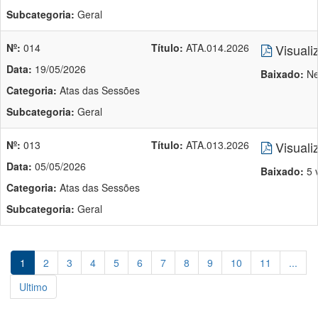
Subcategoria:
Geral
Nº:
014
Título:
ATA.014.2026
Visuali
Data:
19/05/2026
Baixado:
Ne
Categoria:
Atas das Sessões
Subcategoria:
Geral
Nº:
013
Título:
ATA.013.2026
Visuali
Data:
05/05/2026
Baixado:
5 
Categoria:
Atas das Sessões
Subcategoria:
Geral
1
2
3
4
5
6
7
8
9
10
11
...
Ultimo