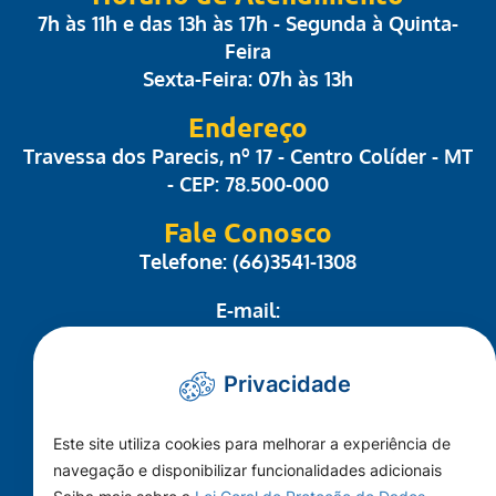
7h às 11h e das 13h às 17h - Segunda à Quinta-
Feira
Sexta-Feira: 07h às 13h
Endereço
Travessa dos Parecis, nº 17 - Centro Colíder - MT
- CEP: 78.500-000
Fale Conosco
Telefone: (66)3541-1308
E-mail:
administrativo@camaracolider.mt.gov.br
Privacidade
Mapa do Site
Este site utiliza cookies para melhorar a experiência de
Conheça a Câmara
navegação e disponibilizar funcionalidades adicionais
A Cidade