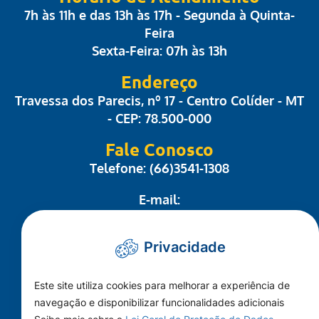
7h às 11h e das 13h às 17h - Segunda à Quinta-
Feira
Sexta-Feira: 07h às 13h
Endereço
Travessa dos Parecis, nº 17 - Centro Colíder - MT
- CEP: 78.500-000
Fale Conosco
Telefone: (66)3541-1308
E-mail:
administrativo@camaracolider.mt.gov.br
Privacidade
Mapa do Site
Este site utiliza cookies para melhorar a experiência de
Conheça a Câmara
navegação e disponibilizar funcionalidades adicionais
A Cidade