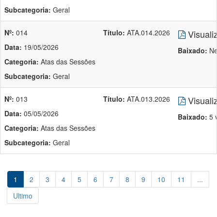
Subcategoria:
Geral
Nº:
014
Título:
ATA.014.2026
Visuali
Data:
19/05/2026
Baixado:
Ne
Categoria:
Atas das Sessões
Subcategoria:
Geral
Nº:
013
Título:
ATA.013.2026
Visuali
Data:
05/05/2026
Baixado:
5 
Categoria:
Atas das Sessões
Subcategoria:
Geral
1
2
3
4
5
6
7
8
9
10
11
...
Ultimo