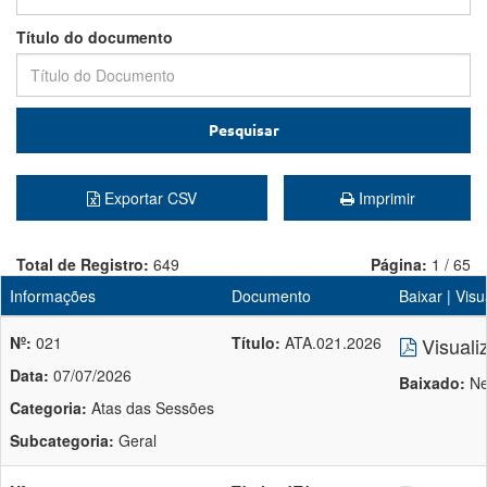
Título do documento
Pesquisar
Exportar CSV
Imprimir
Total de Registro:
649
Página:
1 / 65
Informações
Documento
Baixar | Visu
Nº:
021
Título:
ATA.021.2026
Visuali
Data:
07/07/2026
Baixado:
Ne
Categoria:
Atas das Sessões
Subcategoria:
Geral