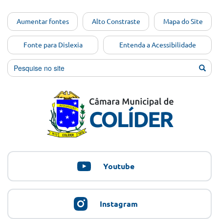
Ir para o
Aumentar fontes
Alto Constraste
Mapa do Site
conteúdo
[Alt+1]
Fonte para Dislexia
Entenda a Acessibilidade
Ir para
o menu
[Alt+2]
Ir para
a busca
[Alt+3]
Ir para
o rodapé
[Alt+4]
Youtube
Instagram