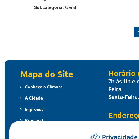
Subcategoria:
Geral
Mapa do Site
Horário
7h às 11h e
Conheça a Câmara
Feira
Sexta-Feira
A Cidade
Imprensa
Endereç
Principal
Travessa dos
MT - CEP: 7
Publicações
Privacidade