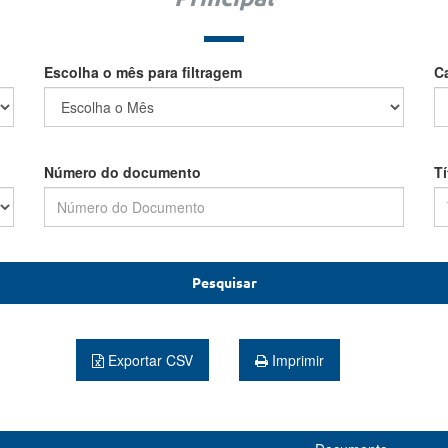
Escolha o mês para filtragem
C
Número do documento
T
Pesquisar
Exportar CSV
Imprimir