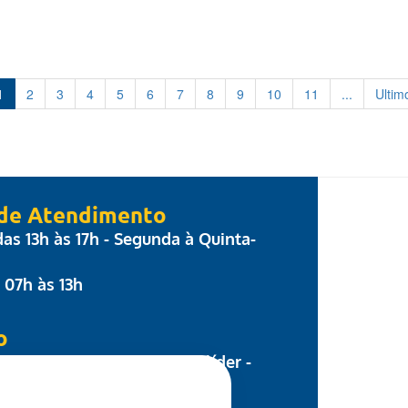
1
2
3
4
5
6
7
8
9
10
11
...
Ultim
 de Atendimento
 das 13h às 17h - Segunda à Quinta-
: 07h às 13h
o
 Parecis, nº 17 - Centro Colíder -
8.500-000