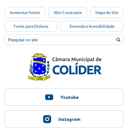
Ir para o
Aumentar fontes
Alto Constraste
Mapa do Site
conteúdo
[Alt+1]
Fonte para Dislexia
Entenda a Acessibilidade
Ir para
o menu
[Alt+2]
Ir para
a busca
[Alt+3]
Ir para
o rodapé
[Alt+4]
Youtube
Instagram