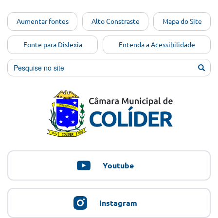
Ir para o
Aumentar fontes
Alto Constraste
Mapa do Site
conteúdo
[Alt+1]
Fonte para Dislexia
Entenda a Acessibilidade
Ir para
o menu
[Alt+2]
Ir para
a busca
[Alt+3]
Ir para
o rodapé
[Alt+4]
Youtube
Instagram