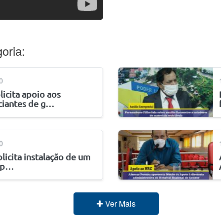
oria:
0
licita apoio aos
iantes de g…
0
olicita instalação de um
e p…
Ver Mais