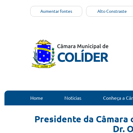
o
a
o
conteúdo
menu
busca
rodapé
[Alt+1]
Aumentar fontes
Alto Constraste
[Alt+2]
[Alt+3]
[Alt+4]
Home
Noticias
Conheça a Câ
Presidente da Câmara c
Dr. 