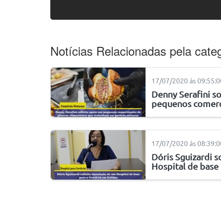
Notícias Relacionadas pela categ
17/07/2020 ás 09:55:0
Denny Serafini so
pequenos comerc
17/07/2020 ás 08:39:0
Dóris Sguizardi s
Hospital de bas