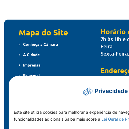
Mapa do Site
Horário
7h às 11h e
Conheça a Câmara
Feira
Sexta-Feira
A Cidade
Imprensa
Endereç
Principal
Travessa dos
MT - CEP: 7
Publicações
Privacidade
Contato
Fale Co
Telefone: (
Este site utiliza cookies para melhorar a experiência de nave
funcionalidades adicionais Saiba mais sobre a
Lei Geral de 
E-mail: