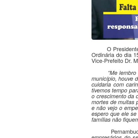
O Presidente da 
Ordinária do dia 1
Vice-Prefeito Dr.
“Me lembro
município, houve 
cuidaria com car
tivemos tempo para
o crescimento da 
mortes de muitas p
e não vejo o empe
espero que ele se 
famílias não fiquem
Pernambuco tamb
empresários do se