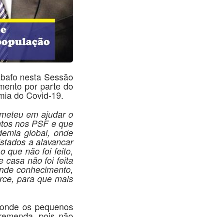
bafo nesta Sessão
imento por parte do
mia do Covid-19.
meteu em ajudar o
ntos nos PSF e que
emia global, onde
Estados a alavancar
que não foi feito,
 casa não foi feita
ande conhecimento,
erce, para que mais
onde os pequenos
tremenda, pois não