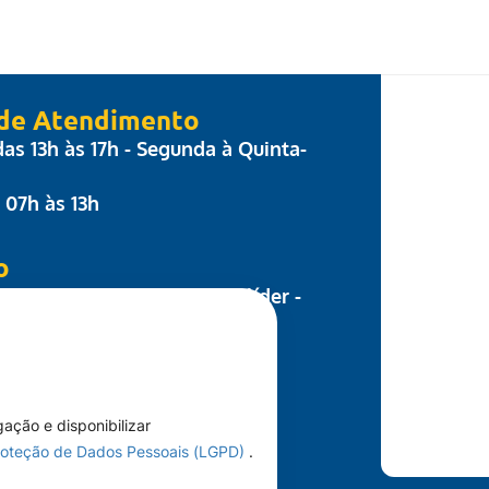
 de Atendimento
 das 13h às 17h - Segunda à Quinta-
: 07h às 13h
o
 Parecis, nº 17 - Centro Colíder -
8.500-000
nosco
66)3541-1308
gação e disponibilizar
Proteção de Dados Pessoais (LGPD)
.