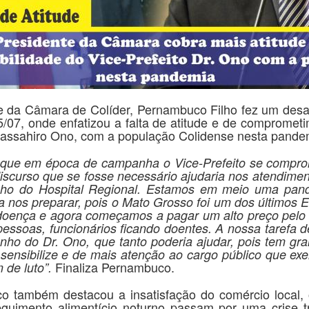
Câmara de Colíder, Pernambuco Filho fez um desa
5/07, onde enfatizou a falta de atitude e de compromet
 Massahiro Ono, com a população Colidense nesta pande
 que em época de campanha o Vice-Prefeito se compro
discurso que se fosse necessário ajudaria nos atendime
inho do Hospital Regional. Estamos em meio uma pand
 nos preparar, pois o Mato Grosso foi um dos últimos 
doença e agora começamos a pagar um alto preço pelo o 
essoas, funcionários ficando doentes. A nossa tarefa de
nho do Dr. Ono, que tanto poderia ajudar, pois tem gr
sensibilize e de mais atenção ao cargo público que ex
Finaliza Pernambuco.
 de luto”.
ém destacou a insatisfação do comércio local, 
guimento alimentício noturno passam por uma crise 