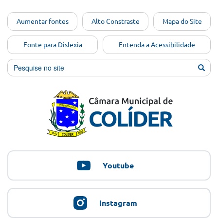
Ir para o
Aumentar fontes
Alto Constraste
Mapa do Site
conteúdo
[Alt+1]
Fonte para Dislexia
Entenda a Acessibilidade
Ir para
o menu
[Alt+2]
Ir para
a busca
[Alt+3]
Ir para
o rodapé
[Alt+4]
Youtube
Instagram