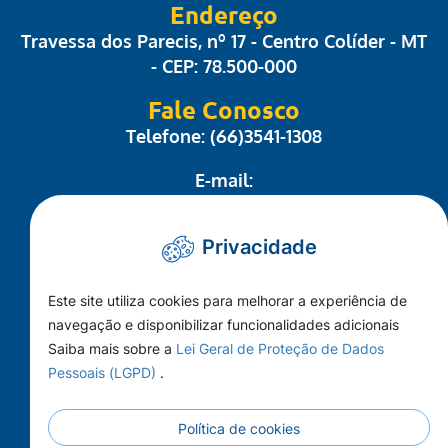
Endereço
Travessa dos Parecis, nº 17 - Centro Colíder - MT
- CEP: 78.500-000
Fale Conosco
Telefone: (66)3541-1308
E-mail:
administrativo@camaracolider.mt.gov.br
Privacidade
Mapa do Site
Este site utiliza cookies para melhorar a experiência de
Conheça a Câmara
navegação e disponibilizar funcionalidades adicionais
A Cidade
Saiba mais sobre a
Lei Geral de Proteção de Dados
Pessoais (LGPD)
.
Imprensa
Principal
Política de cookies
Publicações