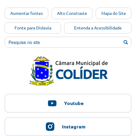
Ir para o
Aumentar fontes
Alto Constraste
Mapa do Site
conteúdo
[Alt+1]
Fonte para Dislexia
Entenda a Acessibilidade
Ir para
o menu
[Alt+2]
Ir para
a busca
[Alt+3]
Ir para
o rodapé
[Alt+4]
Youtube
Instagram