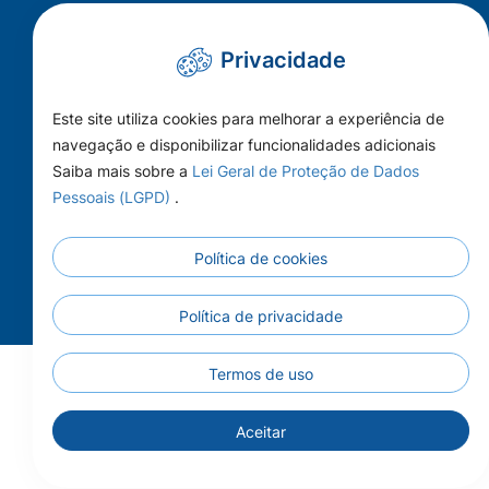
administrativo@camaracolider.mt.gov.br
Privacidade
Mapa do Site
Este site utiliza cookies para melhorar a experiência de
Conheça a Câmara
navegação e disponibilizar funcionalidades adicionais
A Cidade
Saiba mais sobre a
Lei Geral de Proteção de Dados
Pessoais (LGPD)
.
Imprensa
Principal
Política de cookies
Publicações
Contato
Política de privacidade
Termos de uso
Aceitar
Todos os Direitos Reservados - Câmara Municipal de
Colíder - 2026