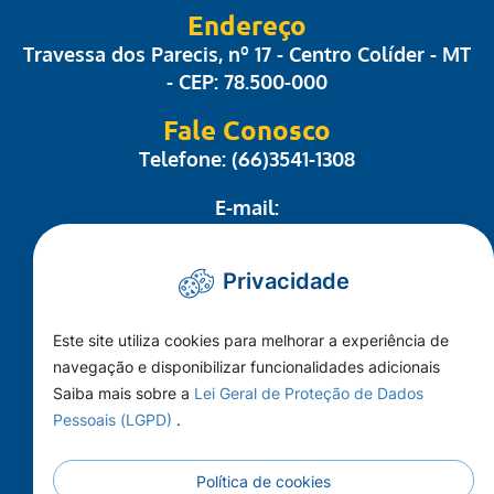
Endereço
Travessa dos Parecis, nº 17 - Centro Colíder - MT
- CEP: 78.500-000
Fale Conosco
Telefone: (66)3541-1308
E-mail:
administrativo@camaracolider.mt.gov.br
Privacidade
Mapa do Site
Este site utiliza cookies para melhorar a experiência de
Conheça a Câmara
navegação e disponibilizar funcionalidades adicionais
A Cidade
Saiba mais sobre a
Lei Geral de Proteção de Dados
Pessoais (LGPD)
.
Imprensa
Principal
Política de cookies
Publicações