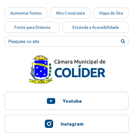
Ir para o
Aumentar fontes
Alto Constraste
Mapa do Site
conteúdo
[Alt+1]
Fonte para Dislexia
Entenda a Acessibilidade
Ir para
o menu
[Alt+2]
Ir para
a busca
[Alt+3]
Ir para
o rodapé
[Alt+4]
Youtube
Instagram