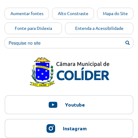
Ir para o
Aumentar fontes
Alto Constraste
Mapa do Site
conteúdo
[Alt+1]
Fonte para Dislexia
Entenda a Acessibilidade
Ir para
o menu
[Alt+2]
Ir para
a busca
[Alt+3]
Ir para
o rodapé
[Alt+4]
Youtube
Instagram