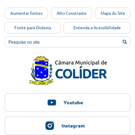
Ir para o
Aumentar fontes
Alto Constraste
Mapa do Site
conteúdo
[Alt+1]
Fonte para Dislexia
Entenda a Acessibilidade
Ir para
o menu
[Alt+2]
Ir para
a busca
[Alt+3]
Ir para
o rodapé
[Alt+4]
Youtube
Instagram