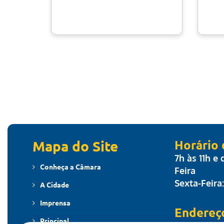
Mapa do Site
Horário
7h às 11h e
Conheça a Câmara
Feira
Sexta-Feira
A Cidade
Imprensa
Endereç
Principal