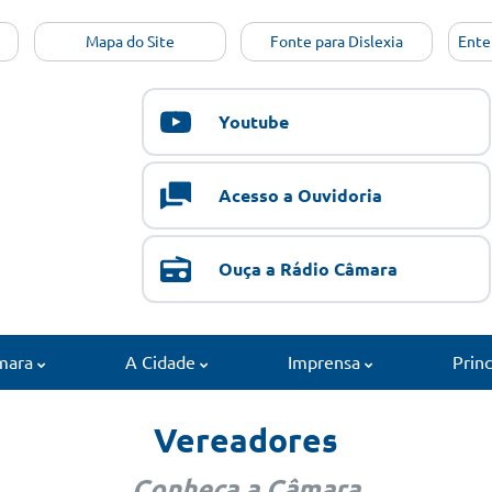
Mapa do Site
Fonte para Dislexia
Ente
Youtube
Acesso a Ouvidoria
Ouça a Rádio Câmara
mara
A Cidade
Imprensa
Prin
Vereadores
Conheça a Câmara