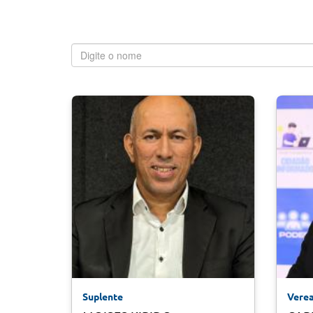
Suplente
Vere