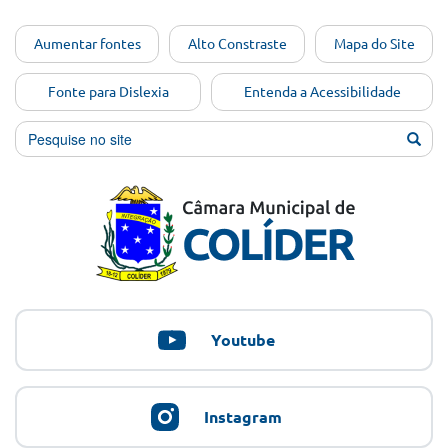
Ir para o
Aumentar fontes
Alto Constraste
Mapa do Site
conteúdo
[Alt+1]
Fonte para Dislexia
Entenda a Acessibilidade
Ir para
o menu
[Alt+2]
Ir para
a busca
[Alt+3]
Ir para
o rodapé
[Alt+4]
Youtube
Instagram