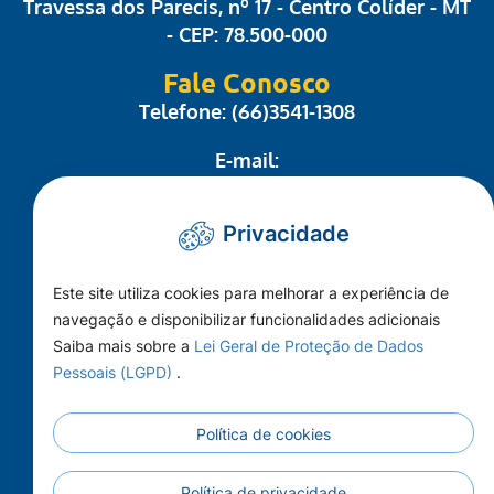
Travessa dos Parecis, nº 17 - Centro Colíder - MT
- CEP: 78.500-000
Fale Conosco
Telefone: (66)3541-1308
E-mail:
administrativo@camaracolider.mt.gov.br
Privacidade
Mapa do Site
Este site utiliza cookies para melhorar a experiência de
Conheça a Câmara
navegação e disponibilizar funcionalidades adicionais
A Cidade
Saiba mais sobre a
Lei Geral de Proteção de Dados
Pessoais (LGPD)
.
Imprensa
Principal
Política de cookies
Publicações
Contato
Política de privacidade