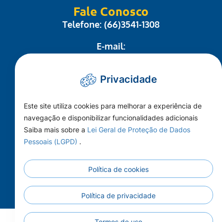
Fale Conosco
Telefone: (66)3541-1308
E-mail:
administrativo@camaracolider.mt.gov.br
Privacidade
Mapa do Site
Este site utiliza cookies para melhorar a experiência de
Conheça a Câmara
navegação e disponibilizar funcionalidades adicionais
A Cidade
Saiba mais sobre a
Lei Geral de Proteção de Dados
Pessoais (LGPD)
.
Imprensa
Principal
Política de cookies
Publicações
Contato
Política de privacidade
Termos de uso