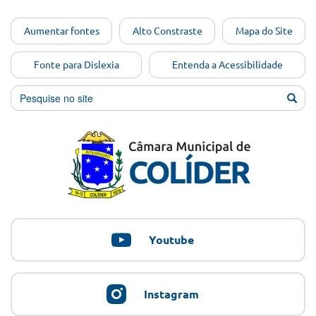
Ir para o
Aumentar fontes
Alto Constraste
Mapa do Site
conteúdo
[Alt+1]
Fonte para Dislexia
Entenda a Acessibilidade
Ir para
o menu
[Alt+2]
Ir para
a busca
[Alt+3]
Ir para
o rodapé
[Alt+4]
Youtube
Instagram