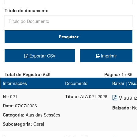
Título do documento
Pesquisar
Exportar CSV
Imprimir
Total de Registro:
649
Página:
1 / 65
Informações
Documento
Baixar | Visu
Nº:
021
Título:
ATA.021.2026
Visuali
Data:
07/07/2026
Baixado:
Ne
Categoria:
Atas das Sessões
Subcategoria:
Geral