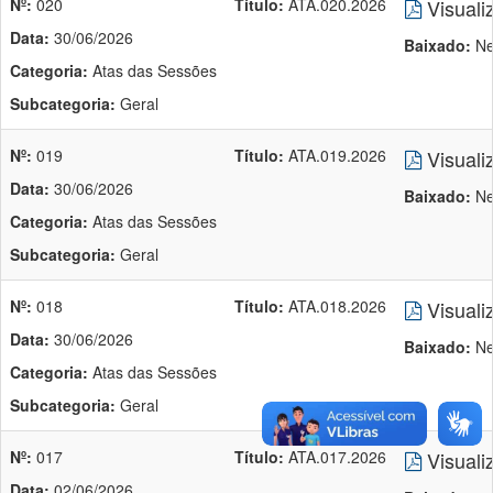
Nº:
020
Título:
ATA.020.2026
Visuali
Data:
30/06/2026
Baixado:
Ne
Categoria:
Atas das Sessões
Subcategoria:
Geral
Nº:
019
Título:
ATA.019.2026
Visuali
Data:
30/06/2026
Baixado:
Ne
Categoria:
Atas das Sessões
Subcategoria:
Geral
Nº:
018
Título:
ATA.018.2026
Visuali
Data:
30/06/2026
Baixado:
Ne
Categoria:
Atas das Sessões
Subcategoria:
Geral
Nº:
017
Título:
ATA.017.2026
Visuali
Data:
02/06/2026