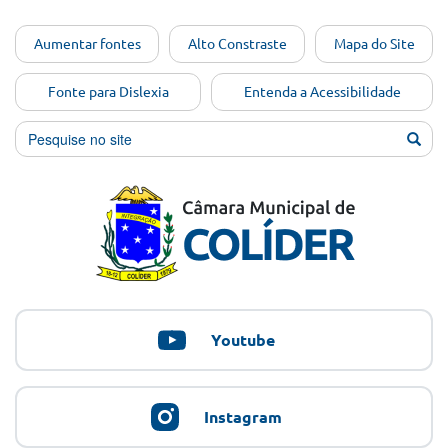
Ir para o
Aumentar fontes
Alto Constraste
Mapa do Site
conteúdo
[Alt+1]
Fonte para Dislexia
Entenda a Acessibilidade
Ir para
o menu
[Alt+2]
Ir para
a busca
[Alt+3]
Ir para
o rodapé
[Alt+4]
Youtube
Instagram