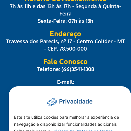
7h às 11h e das 13h às 17h - Segunda à Quinta-
Feira
Sexta-Feira: 07h às 13h
Endereço
Travessa dos Parecis, nº 17 - Centro Colíder - MT
- CEP: 78.500-000
Fale Conosco
Telefone: (66)3541-1308
E-mail:
administrativo@camaracolider.mt.gov.br
Privacidade
Mapa do Site
Este site utiliza cookies para melhorar a experiência de
Conheça a Câmara
navegação e disponibilizar funcionalidades adicionais
A Cidade