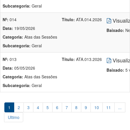
Subcategoria:
Geral
Nº:
014
Título:
ATA.014.2026
Visuali
Data:
19/05/2026
Baixado:
Ne
Categoria:
Atas das Sessões
Subcategoria:
Geral
Nº:
013
Título:
ATA.013.2026
Visuali
Data:
05/05/2026
Baixado:
5 
Categoria:
Atas das Sessões
Subcategoria:
Geral
1
2
3
4
5
6
7
8
9
10
11
...
Ultimo