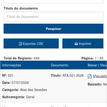
Título do documento
Pesquisar
Exportar CSV
Imprimir
Total de Registro:
649
Página:
1 / 65
Informações
Documento
Baixar | Visu
Nº:
021
Título:
ATA.021.2026
Visuali
Data:
07/07/2026
Baixado:
Ne
Categoria:
Atas das Sessões
Subcategoria:
Geral