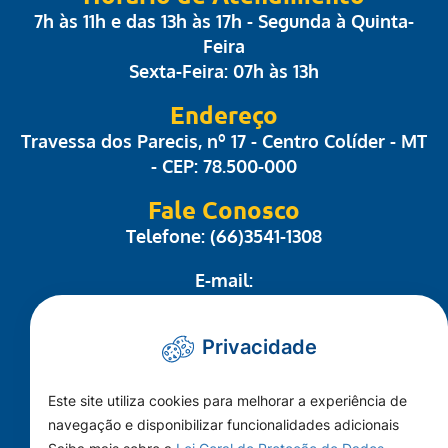
7h às 11h e das 13h às 17h - Segunda à Quinta-
Feira
Sexta-Feira: 07h às 13h
Endereço
Travessa dos Parecis, nº 17 - Centro Colíder - MT
- CEP: 78.500-000
Fale Conosco
Telefone: (66)3541-1308
E-mail:
administrativo@camaracolider.mt.gov.br
Privacidade
Mapa do Site
Este site utiliza cookies para melhorar a experiência de
Conheça a Câmara
navegação e disponibilizar funcionalidades adicionais
A Cidade