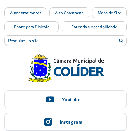
Ir para o
Aumentar fontes
Alto Constraste
Mapa do Site
conteúdo
[Alt+1]
Fonte para Dislexia
Entenda a Acessibilidade
Ir para
o menu
[Alt+2]
Ir para
a busca
[Alt+3]
Ir para
o rodapé
[Alt+4]
Youtube
Instagram