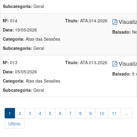
Subcategoria:
Geral
Nº:
014
Título:
ATA.014.2026
Visuali
Data:
19/05/2026
Baixado:
Ne
Categoria:
Atas das Sessões
Subcategoria:
Geral
Nº:
013
Título:
ATA.013.2026
Visuali
Data:
05/05/2026
Baixado:
5 
Categoria:
Atas das Sessões
Subcategoria:
Geral
1
2
3
4
5
6
7
8
9
10
11
...
Ultimo