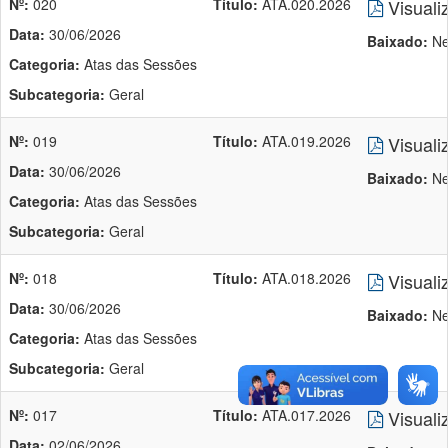
Nº:
020
Título:
ATA.020.2026
Visuali
Data:
30/06/2026
Baixado:
Ne
Categoria:
Atas das Sessões
Subcategoria:
Geral
Nº:
019
Título:
ATA.019.2026
Visuali
Data:
30/06/2026
Baixado:
Ne
Categoria:
Atas das Sessões
Subcategoria:
Geral
Nº:
018
Título:
ATA.018.2026
Visuali
Data:
30/06/2026
Baixado:
Ne
Categoria:
Atas das Sessões
Subcategoria:
Geral
Nº:
017
Título:
ATA.017.2026
Visuali
Data:
02/06/2026