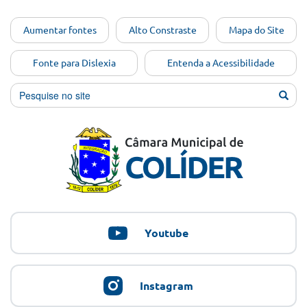
Ir para o
Aumentar fontes
Alto Constraste
Mapa do Site
conteúdo
[Alt+1]
Fonte para Dislexia
Entenda a Acessibilidade
Ir para
o menu
[Alt+2]
Ir para
a busca
[Alt+3]
Ir para
o rodapé
[Alt+4]
Youtube
Instagram