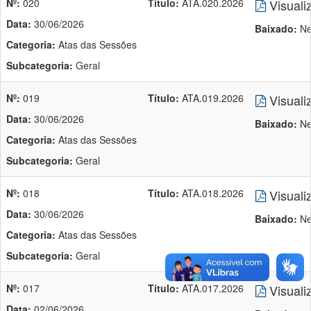
Nº:
020
Título:
ATA.020.2026
Visuali
Data:
30/06/2026
Baixado:
Ne
Categoria:
Atas das Sessões
Subcategoria:
Geral
Nº:
019
Título:
ATA.019.2026
Visuali
Data:
30/06/2026
Baixado:
Ne
Categoria:
Atas das Sessões
Subcategoria:
Geral
Nº:
018
Título:
ATA.018.2026
Visuali
Data:
30/06/2026
Baixado:
Ne
Categoria:
Atas das Sessões
Subcategoria:
Geral
Nº:
017
Título:
ATA.017.2026
Visuali
Data:
02/06/2026