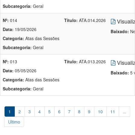
Subcategoria:
Geral
Nº:
014
Título:
ATA.014.2026
Visuali
Data:
19/05/2026
Baixado:
Ne
Categoria:
Atas das Sessões
Subcategoria:
Geral
Nº:
013
Título:
ATA.013.2026
Visuali
Data:
05/05/2026
Baixado:
5 
Categoria:
Atas das Sessões
Subcategoria:
Geral
1
2
3
4
5
6
7
8
9
10
11
...
Ultimo