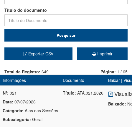
Título do documento
Pesquisar
Exportar CSV
Imprimir
Total de Registro:
649
Página:
1 / 65
Informações
Documento
Baixar | Visu
Nº:
021
Título:
ATA.021.2026
Visuali
Data:
07/07/2026
Baixado:
Ne
Categoria:
Atas das Sessões
Subcategoria:
Geral