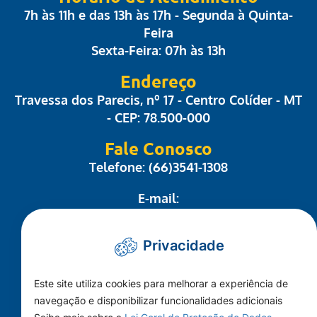
7h às 11h e das 13h às 17h - Segunda à Quinta-
Feira
Sexta-Feira: 07h às 13h
Endereço
Travessa dos Parecis, nº 17 - Centro Colíder - MT
- CEP: 78.500-000
Fale Conosco
Telefone: (66)3541-1308
E-mail:
administrativo@camaracolider.mt.gov.br
Privacidade
Mapa do Site
Este site utiliza cookies para melhorar a experiência de
Conheça a Câmara
navegação e disponibilizar funcionalidades adicionais
A Cidade