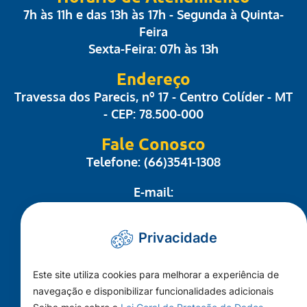
7h às 11h e das 13h às 17h - Segunda à Quinta-
Feira
Sexta-Feira: 07h às 13h
Endereço
Travessa dos Parecis, nº 17 - Centro Colíder - MT
- CEP: 78.500-000
Fale Conosco
Telefone: (66)3541-1308
E-mail:
administrativo@camaracolider.mt.gov.br
Privacidade
Mapa do Site
Este site utiliza cookies para melhorar a experiência de
Conheça a Câmara
navegação e disponibilizar funcionalidades adicionais
A Cidade