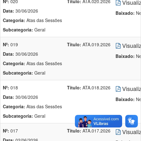
Nº:
020
Título:
ATA.020.2026
Visuali
Data:
30/06/2026
Baixado:
Ne
Categoria:
Atas das Sessões
Subcategoria:
Geral
Nº:
019
Título:
ATA.019.2026
Visuali
Data:
30/06/2026
Baixado:
Ne
Categoria:
Atas das Sessões
Subcategoria:
Geral
Nº:
018
Título:
ATA.018.2026
Visuali
Data:
30/06/2026
Baixado:
Ne
Categoria:
Atas das Sessões
Subcategoria:
Geral
Nº:
017
Título:
ATA.017.2026
Visuali
Data:
02/06/2026