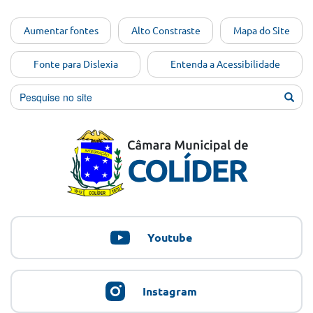
Ir para o
Aumentar fontes
Alto Constraste
Mapa do Site
conteúdo
[Alt+1]
Fonte para Dislexia
Entenda a Acessibilidade
Ir para
o menu
[Alt+2]
Ir para
a busca
[Alt+3]
Ir para
o rodapé
[Alt+4]
Youtube
Instagram