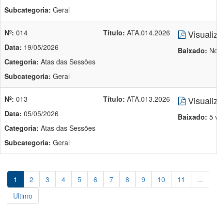
Subcategoria:
Geral
Nº:
014
Título:
ATA.014.2026
Visuali
Data:
19/05/2026
Baixado:
Ne
Categoria:
Atas das Sessões
Subcategoria:
Geral
Nº:
013
Título:
ATA.013.2026
Visuali
Data:
05/05/2026
Baixado:
5 
Categoria:
Atas das Sessões
Subcategoria:
Geral
1
2
3
4
5
6
7
8
9
10
11
...
Ultimo