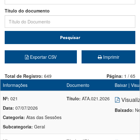
Título do documento
Pesquisar
Exportar CSV
Imprimir
Total de Registro:
649
Página:
1 / 65
Informações
Documento
Baixar | Visu
Nº:
021
Título:
ATA.021.2026
Visuali
Data:
07/07/2026
Baixado:
Ne
Categoria:
Atas das Sessões
Subcategoria:
Geral