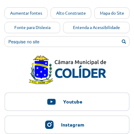
Ir para o
Aumentar fontes
Alto Constraste
Mapa do Site
conteúdo
[Alt+1]
Fonte para Dislexia
Entenda a Acessibilidade
Ir para
o menu
[Alt+2]
Ir para
a busca
[Alt+3]
Ir para
o rodapé
[Alt+4]
Youtube
Instagram