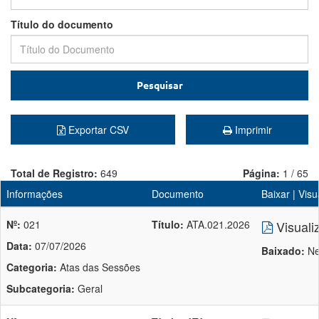
Título do documento
Pesquisar
Exportar CSV
Imprimir
Total de Registro:
649
Página:
1 / 65
Informações
Documento
Baixar | Visu
Nº:
021
Título:
ATA.021.2026
Visuali
Data:
07/07/2026
Baixado:
Ne
Categoria:
Atas das Sessões
Subcategoria:
Geral