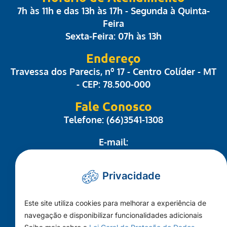
7h às 11h e das 13h às 17h - Segunda à Quinta-
Feira
Sexta-Feira: 07h às 13h
Endereço
Travessa dos Parecis, nº 17 - Centro Colíder - MT
- CEP: 78.500-000
Fale Conosco
Telefone: (66)3541-1308
E-mail:
administrativo@camaracolider.mt.gov.br
Privacidade
Mapa do Site
Este site utiliza cookies para melhorar a experiência de
Conheça a Câmara
navegação e disponibilizar funcionalidades adicionais
A Cidade