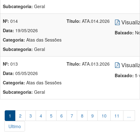
Subcategoria:
Geral
Nº:
014
Título:
ATA.014.2026
Visuali
Data:
19/05/2026
Baixado:
Ne
Categoria:
Atas das Sessões
Subcategoria:
Geral
Nº:
013
Título:
ATA.013.2026
Visuali
Data:
05/05/2026
Baixado:
5 
Categoria:
Atas das Sessões
Subcategoria:
Geral
1
2
3
4
5
6
7
8
9
10
11
...
Ultimo