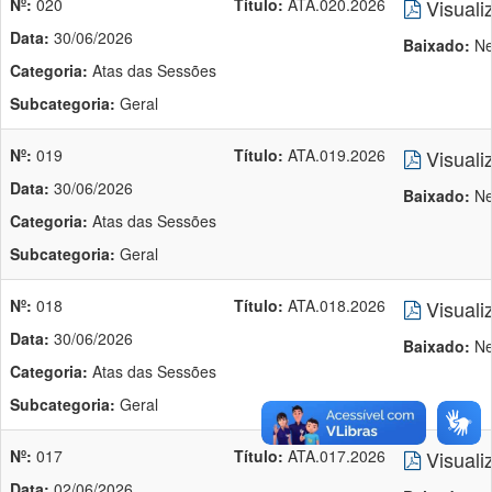
Nº:
020
Título:
ATA.020.2026
Visuali
Data:
30/06/2026
Baixado:
Ne
Categoria:
Atas das Sessões
Subcategoria:
Geral
Nº:
019
Título:
ATA.019.2026
Visuali
Data:
30/06/2026
Baixado:
Ne
Categoria:
Atas das Sessões
Subcategoria:
Geral
Nº:
018
Título:
ATA.018.2026
Visuali
Data:
30/06/2026
Baixado:
Ne
Categoria:
Atas das Sessões
Subcategoria:
Geral
Nº:
017
Título:
ATA.017.2026
Visuali
Data:
02/06/2026