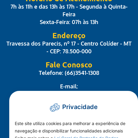
7h às 11h e das 13h às 17h - Segunda à Quinta-
Feira
Sexta-Feira: 07h às 13h
Endereço
Travessa dos Parecis, nº 17 - Centro Colíder - MT
- CEP: 78.500-000
Fale Conosco
Telefone: (66)3541-1308
E-mail:
administrativo@camaracolider.mt.gov.br
Privacidade
Mapa do Site
Este site utiliza cookies para melhorar a experiência de
Conheça a Câmara
navegação e disponibilizar funcionalidades adicionais
A Cidade