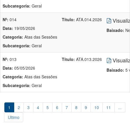
Subcategoria:
Geral
Nº:
014
Título:
ATA.014.2026
Visuali
Data:
19/05/2026
Baixado:
Ne
Categoria:
Atas das Sessões
Subcategoria:
Geral
Nº:
013
Título:
ATA.013.2026
Visuali
Data:
05/05/2026
Baixado:
5 
Categoria:
Atas das Sessões
Subcategoria:
Geral
1
2
3
4
5
6
7
8
9
10
11
...
Ultimo