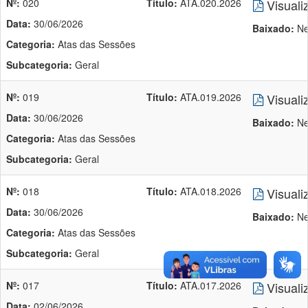
Nº:
020
Título:
ATA.020.2026
Visuali
Data:
30/06/2026
Baixado:
Ne
Categoria:
Atas das Sessões
Subcategoria:
Geral
Nº:
019
Título:
ATA.019.2026
Visuali
Data:
30/06/2026
Baixado:
Ne
Categoria:
Atas das Sessões
Subcategoria:
Geral
Nº:
018
Título:
ATA.018.2026
Visuali
Data:
30/06/2026
Baixado:
Ne
Categoria:
Atas das Sessões
Subcategoria:
Geral
Nº:
017
Título:
ATA.017.2026
Visuali
Data:
02/06/2026