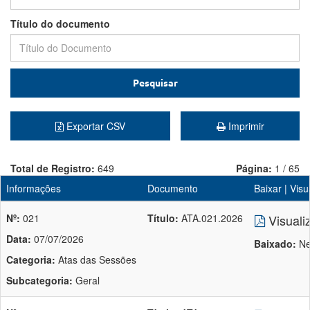
Título do documento
Pesquisar
Exportar CSV
Imprimir
Total de Registro:
649
Página:
1 / 65
Informações
Documento
Baixar | Visu
Nº:
021
Título:
ATA.021.2026
Visuali
Data:
07/07/2026
Baixado:
Ne
Categoria:
Atas das Sessões
Subcategoria:
Geral