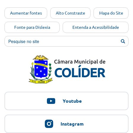
Ir para o
Aumentar fontes
Alto Constraste
Mapa do Site
conteúdo
[Alt+1]
Fonte para Dislexia
Entenda a Acessibilidade
Ir para
o menu
[Alt+2]
Ir para
a busca
[Alt+3]
Ir para
o rodapé
[Alt+4]
Youtube
Instagram