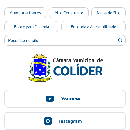
Ir para o
Aumentar fontes
Alto Constraste
Mapa do Site
conteúdo
[Alt+1]
Fonte para Dislexia
Entenda a Acessibilidade
Ir para
o menu
[Alt+2]
Ir para
a busca
[Alt+3]
Ir para
o rodapé
[Alt+4]
Youtube
Instagram