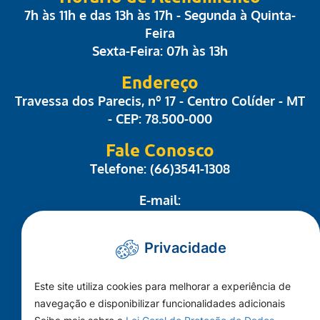
7h às 11h e das 13h às 17h - Segunda à Quinta-
Feira
Sexta-Feira: 07h às 13h
Endereço
Travessa dos Parecis, nº 17 - Centro Colíder - MT
- CEP: 78.500-000
Fale Conosco
Telefone: (66)3541-1308
E-mail:
administrativo@camaracolider.mt.gov.br
Privacidade
Mapa do Site
Este site utiliza cookies para melhorar a experiência de
Conheça a Câmara
navegação e disponibilizar funcionalidades adicionais
A Cidade