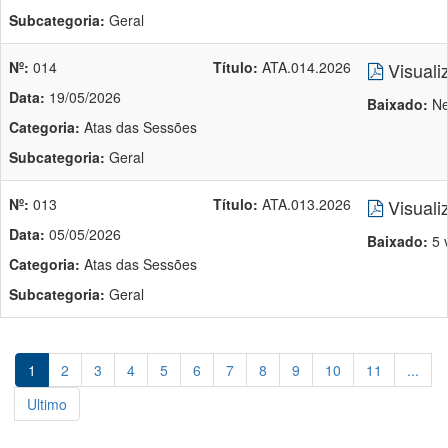
Subcategoria:
Geral
Nº:
014
Título:
ATA.014.2026
Visuali
Data:
19/05/2026
Baixado:
Ne
Categoria:
Atas das Sessões
Subcategoria:
Geral
Nº:
013
Título:
ATA.013.2026
Visuali
Data:
05/05/2026
Baixado:
5 
Categoria:
Atas das Sessões
Subcategoria:
Geral
1
2
3
4
5
6
7
8
9
10
11
...
Ultimo