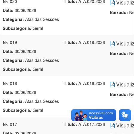
Nº:
020
Título:
ATA.020.2026
Visuali
Data:
30/06/2026
Baixado:
Ne
Categoria:
Atas das Sessões
Subcategoria:
Geral
Nº:
019
Título:
ATA.019.2026
Visuali
Data:
30/06/2026
Baixado:
Ne
Categoria:
Atas das Sessões
Subcategoria:
Geral
Nº:
018
Título:
ATA.018.2026
Visuali
Data:
30/06/2026
Baixado:
Ne
Categoria:
Atas das Sessões
Subcategoria:
Geral
Nº:
017
Título:
ATA.017.2026
Visuali
Data:
02/06/2026