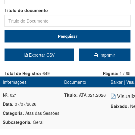
Título do documento
Pesquisar
Exportar CSV
Imprimir
Total de Registro:
649
Página:
1 / 65
Informações
Documento
Baixar | Visu
Nº:
021
Título:
ATA.021.2026
Visuali
Data:
07/07/2026
Baixado:
Ne
Categoria:
Atas das Sessões
Subcategoria:
Geral