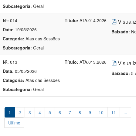
Subcategoria:
Geral
Nº:
014
Título:
ATA.014.2026
Visuali
Data:
19/05/2026
Baixado:
Ne
Categoria:
Atas das Sessões
Subcategoria:
Geral
Nº:
013
Título:
ATA.013.2026
Visuali
Data:
05/05/2026
Baixado:
5 
Categoria:
Atas das Sessões
Subcategoria:
Geral
1
2
3
4
5
6
7
8
9
10
11
...
Ultimo