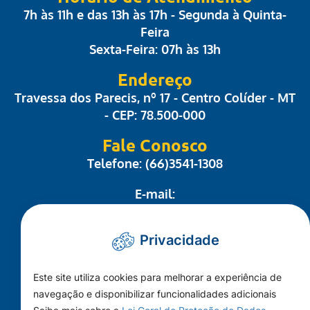
7h às 11h e das 13h às 17h - Segunda à Quinta-
Feira
Sexta-Feira: 07h às 13h
Endereço
Travessa dos Parecis, nº 17 - Centro Colíder - MT
- CEP: 78.500-000
Fale Conosco
Telefone: (66)3541-1308
E-mail:
administrativo@camaracolider.mt.gov.br
Privacidade
Mapa do Site
Este site utiliza cookies para melhorar a experiência de
Conheça a Câmara
navegação e disponibilizar funcionalidades adicionais
A Cidade