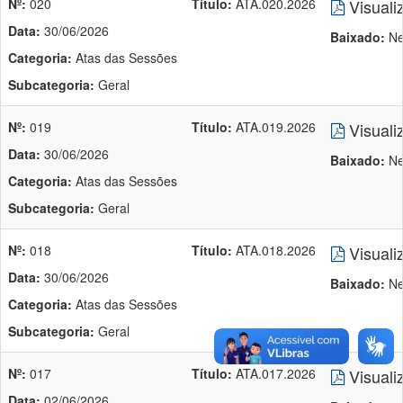
Nº:
020
Título:
ATA.020.2026
Visuali
Data:
30/06/2026
Baixado:
Ne
Categoria:
Atas das Sessões
Subcategoria:
Geral
Nº:
019
Título:
ATA.019.2026
Visuali
Data:
30/06/2026
Baixado:
Ne
Categoria:
Atas das Sessões
Subcategoria:
Geral
Nº:
018
Título:
ATA.018.2026
Visuali
Data:
30/06/2026
Baixado:
Ne
Categoria:
Atas das Sessões
Subcategoria:
Geral
Nº:
017
Título:
ATA.017.2026
Visuali
Data:
02/06/2026