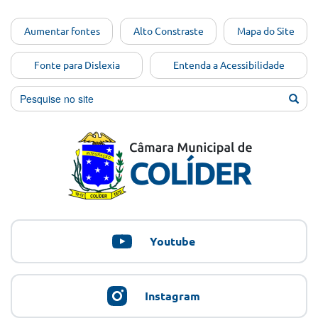
Ir para o
Aumentar fontes
Alto Constraste
Mapa do Site
conteúdo
[Alt+1]
Fonte para Dislexia
Entenda a Acessibilidade
Ir para
o menu
[Alt+2]
Ir para
a busca
[Alt+3]
Ir para
o rodapé
[Alt+4]
Youtube
Instagram