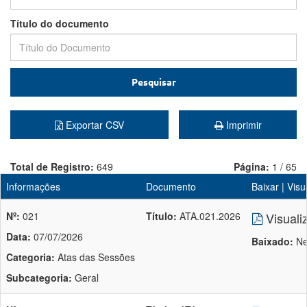
Título do documento
Pesquisar
Exportar CSV
Imprimir
Total de Registro:
649
Página:
1 / 65
Informações
Documento
Baixar | Visu
Nº:
021
Título:
ATA.021.2026
Visuali
Data:
07/07/2026
Baixado:
Ne
Categoria:
Atas das Sessões
Subcategoria:
Geral