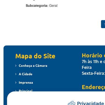
Subcategoria:
Geral
Mapa do Site
Horário
7h às 11h e
Conheça a Câmara
Feira
Sexta-Feira
A Cidade
Imprensa
Endereç
Principal
Travessa dos
MT - CEP: 7
Publicações
Privacidade