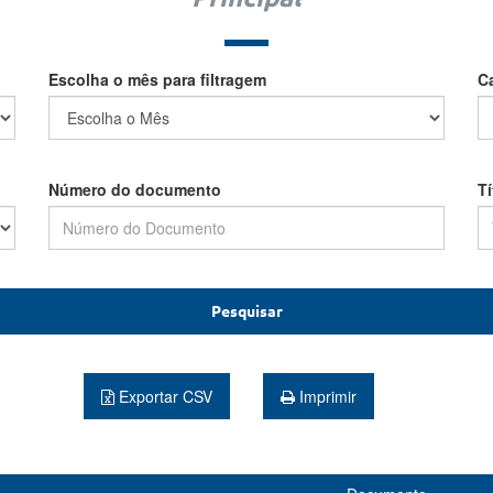
Escolha o mês para filtragem
C
Número do documento
T
Pesquisar
Exportar CSV
Imprimir