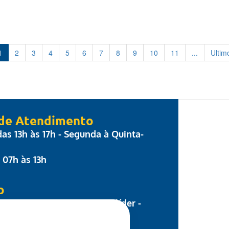
1
2
3
4
5
6
7
8
9
10
11
...
Ultim
 de Atendimento
 das 13h às 17h - Segunda à Quinta-
: 07h às 13h
o
 Parecis, nº 17 - Centro Colíder -
8.500-000