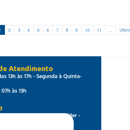
1
2
3
4
5
6
7
8
9
10
11
...
Ultim
 de Atendimento
 das 13h às 17h - Segunda à Quinta-
: 07h às 13h
o
 Parecis, nº 17 - Centro Colíder -
8.500-000