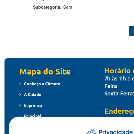
Subcategoria:
Geral
Mapa do Site
Horário
7h às 11h e
Conheça a Câmara
Feira
Sexta-Feira
A Cidade
Imprensa
Endereç
Principal
Travessa dos
MT - CEP: 7
Publicações
Privacidade