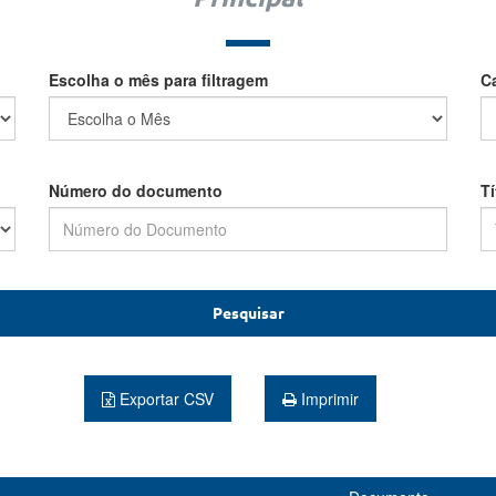
Escolha o mês para filtragem
C
Número do documento
T
Pesquisar
Exportar CSV
Imprimir