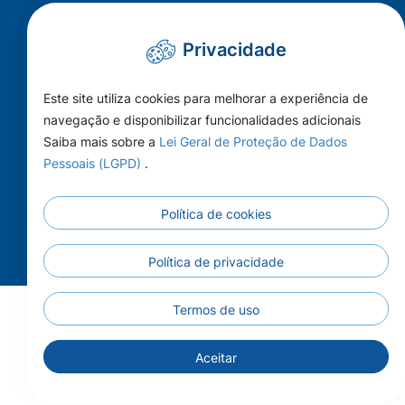
administrativo@camaracolider.mt.gov.br
Privacidade
Mapa do Site
Este site utiliza cookies para melhorar a experiência de
Conheça a Câmara
navegação e disponibilizar funcionalidades adicionais
A Cidade
Saiba mais sobre a
Lei Geral de Proteção de Dados
Pessoais (LGPD)
.
Imprensa
Principal
Política de cookies
Publicações
Contato
Política de privacidade
Termos de uso
Aceitar
Todos os Direitos Reservados - Câmara Municipal de
Colíder - 2026