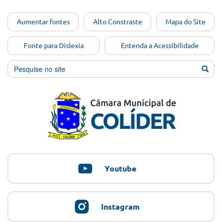
Ir para o
Aumentar fontes
Alto Constraste
Mapa do Site
conteúdo
[Alt+1]
Fonte para Dislexia
Entenda a Acessibilidade
Ir para
o menu
[Alt+2]
Ir para
a busca
[Alt+3]
Ir para
o rodapé
[Alt+4]
Youtube
Instagram