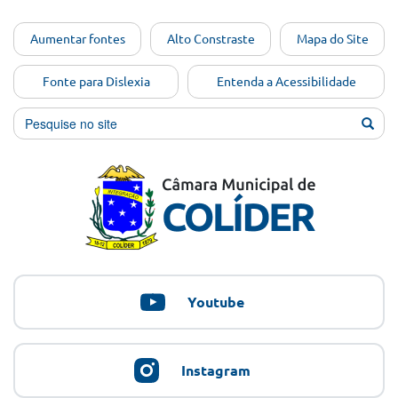
Ir para o
Aumentar fontes
Alto Constraste
Mapa do Site
conteúdo
[Alt+1]
Fonte para Dislexia
Entenda a Acessibilidade
Ir para
o menu
[Alt+2]
Ir para
a busca
[Alt+3]
Ir para
o rodapé
[Alt+4]
Youtube
Instagram