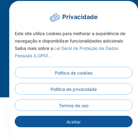
administrativo@camaracolider.mt.gov.br
Privacidade
Mapa do Site
Este site utiliza cookies para melhorar a experiência de
Conheça a Câmara
navegação e disponibilizar funcionalidades adicionais
A Cidade
Saiba mais sobre a
Lei Geral de Proteção de Dados
Pessoais (LGPD)
.
Imprensa
Principal
Política de cookies
Publicações
Contato
Política de privacidade
Termos de uso
Aceitar
Todos os Direitos Reservados - Câmara Municipal de
Colíder - 2026