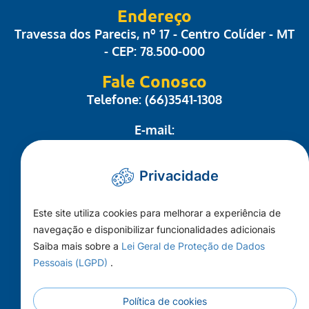
Endereço
Travessa dos Parecis, nº 17 - Centro Colíder - MT
- CEP: 78.500-000
Fale Conosco
Telefone: (66)3541-1308
E-mail:
administrativo@camaracolider.mt.gov.br
Privacidade
Mapa do Site
Este site utiliza cookies para melhorar a experiência de
Conheça a Câmara
navegação e disponibilizar funcionalidades adicionais
A Cidade
Saiba mais sobre a
Lei Geral de Proteção de Dados
Pessoais (LGPD)
.
Imprensa
Principal
Política de cookies
Publicações