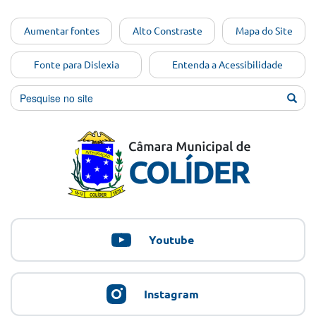
Ir para o
Aumentar fontes
Alto Constraste
Mapa do Site
conteúdo
[Alt+1]
Fonte para Dislexia
Entenda a Acessibilidade
Ir para
o menu
[Alt+2]
Ir para
a busca
[Alt+3]
Ir para
o rodapé
[Alt+4]
Youtube
Instagram