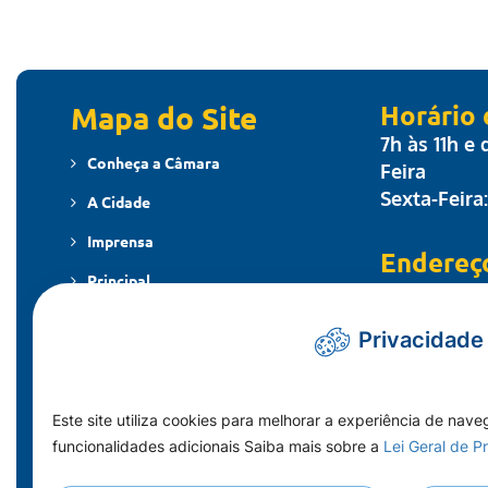
Mapa do Site
Horário
7h às 11h e
Conheça a Câmara
Feira
Sexta-Feira
A Cidade
Imprensa
Endereç
Principal
Travessa dos
MT - CEP: 7
Publicações
Privacidade
Contato
Fale Co
Telefone: (
Este site utiliza cookies para melhorar a experiência de nave
funcionalidades adicionais Saiba mais sobre a
Lei Geral de 
E-mail: