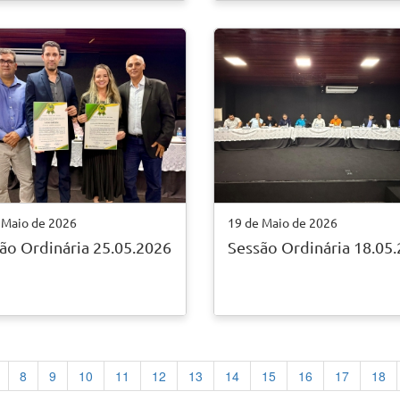
 Maio de 2026
19 de Maio de 2026
ão Ordinária 25.05.2026
Sessão Ordinária 18.05
8
9
10
11
12
13
14
15
16
17
18