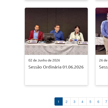
02 de Junho de 2026
26 de
Sessão Ordinária 01.06.2026
Sess
1
2
3
4
5
6
7