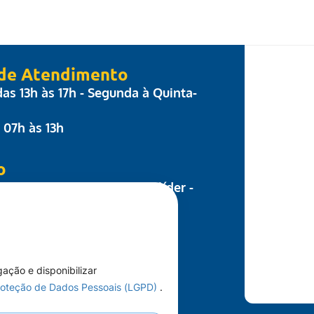
 de Atendimento
 das 13h às 17h - Segunda à Quinta-
: 07h às 13h
o
 Parecis, nº 17 - Centro Colíder -
8.500-000
nosco
66)3541-1308
gação e disponibilizar
Proteção de Dados Pessoais (LGPD)
.