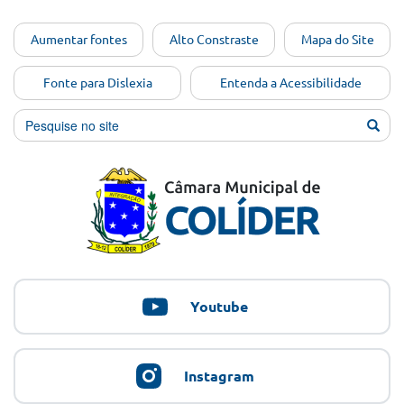
Ir para o
Aumentar fontes
Alto Constraste
Mapa do Site
conteúdo
[Alt+1]
Fonte para Dislexia
Entenda a Acessibilidade
Ir para
o menu
[Alt+2]
Ir para
a busca
[Alt+3]
Ir para
o rodapé
[Alt+4]
Youtube
Instagram