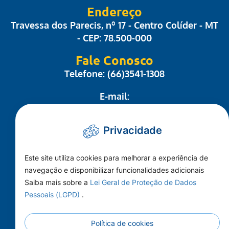
Endereço
Travessa dos Parecis, nº 17 - Centro Colíder - MT
- CEP: 78.500-000
Fale Conosco
Telefone: (66)3541-1308
E-mail:
administrativo@camaracolider.mt.gov.br
Privacidade
Mapa do Site
Este site utiliza cookies para melhorar a experiência de
Conheça a Câmara
navegação e disponibilizar funcionalidades adicionais
A Cidade
Saiba mais sobre a
Lei Geral de Proteção de Dados
Pessoais (LGPD)
.
Imprensa
Principal
Política de cookies
Publicações