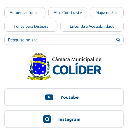
Ir para o
Aumentar fontes
Alto Constraste
Mapa do Site
conteúdo
[Alt+1]
Fonte para Dislexia
Entenda a Acessibilidade
Ir para
o menu
[Alt+2]
Ir para
a busca
[Alt+3]
Ir para
o rodapé
[Alt+4]
Youtube
Instagram