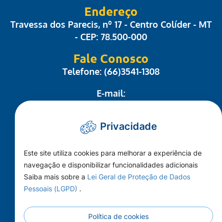
Endereço
Travessa dos Parecis, nº 17 - Centro Colíder - MT
- CEP: 78.500-000
Fale Conosco
Telefone: (66)3541-1308
E-mail:
administrativo@camaracolider.mt.gov.br
Privacidade
Mapa do Site
Este site utiliza cookies para melhorar a experiência de
Conheça a Câmara
navegação e disponibilizar funcionalidades adicionais
A Cidade
Saiba mais sobre a
Lei Geral de Proteção de Dados
Pessoais (LGPD)
.
Imprensa
Principal
Política de cookies
Publicações